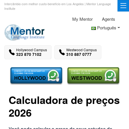
Intercâmbio com melhor custo-benefício em Los Angeles | Mentor Language
Institute
My Mentor
Agents
Português
Hollywood Campus
Westwood Campus
323 870 7102
310 887 0777
Calculadora de preços
2026
Você pode calcular o preço de seus estudos de