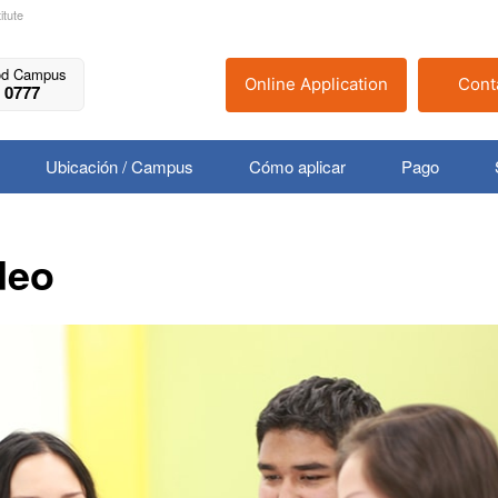
itute
od Campus
Online Application
Cont
 0777
Ubicación / Campus
Cómo aplicar
Pago
deo