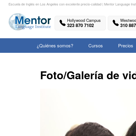
Escuela de Inglés en Los Angeles con excelente precio-calidad | Mentor Language Inst
Hollywood Campus
Westwo
323 870 7102
310 887
¿Quiénes somos?
Cursos
Precios
Foto/Galería de vi