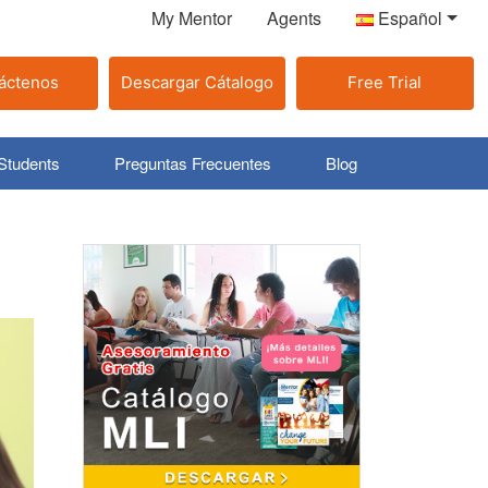
My Mentor
Agents
Español
áctenos
Descargar Cátalogo
Free Trial
Students
Preguntas Frecuentes
Blog